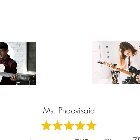
Ms. Phaovisaid
プ